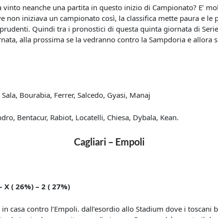
 vinto neanche una partita in questo inizio di Campionato? E’ mo
ve non iniziava un campionato così, la classifica mette paura e le p
prudenti. Quindi tra i pronostici di questa quinta giornata di Ser
nata, alla prossima se la vedranno contro la Sampdoria e allora s
 Sala, Bourabia, Ferrer, Salcedo, Gyasi, Manaj
ndro, Bentacur, Rabiot, Locatelli, Chiesa, Dybala, Kean.
Cagliari – Empoli
 X ( 26%) – 2 ( 27%)
i in casa contro l’Empoli. dall’esordio allo Stadium dove i toscani 