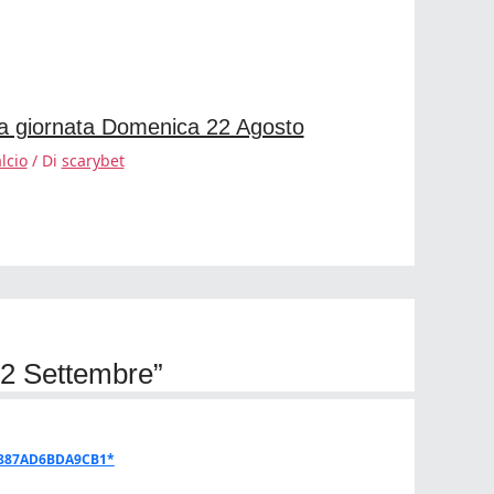
ma giornata Domenica 22 Agosto
lcio
/ Di
scarybet
22 Settembre”
4887AD6BDA9CB1*