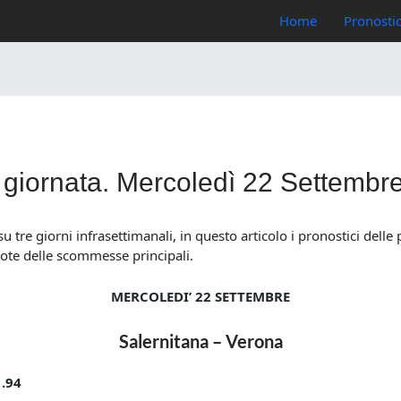
Home
Pronostic
a giornata. Mercoledì 22 Settembr
 tre giorni infrasettimanali, in questo articolo i pronostici delle
 quote delle scommesse principali.
MERCOLEDI’ 22 SETTEMBRE
Salernitana – Verona
1.94