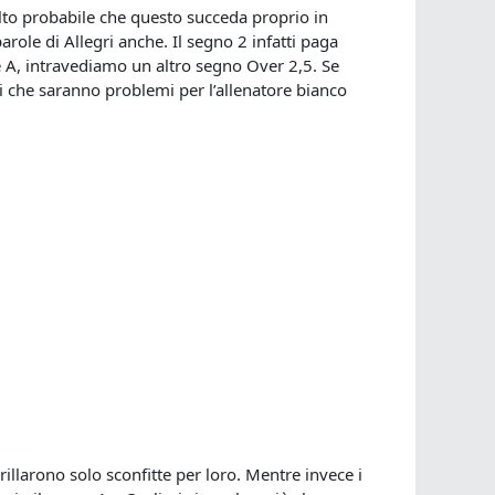
lto probabile che questo succeda proprio in
arole di Allegri anche. Il segno 2 infatti paga
ie A, intravediamo un altro segno Over 2,5. Se
i che saranno problemi per l’allenatore bianco
brillarono solo sconfitte per loro. Mentre invece i