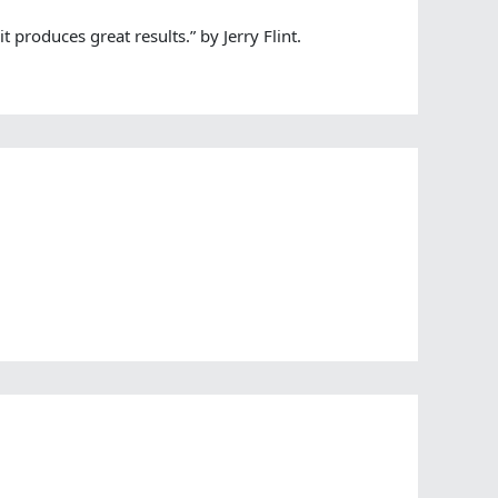
t produces great results.” by Jerry Flint.