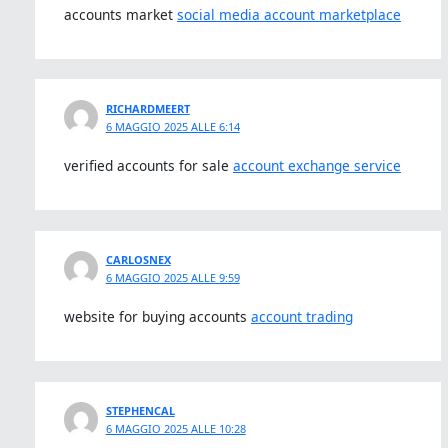
accounts market
social media account marketplace
RICHARDMEERT
6 MAGGIO 2025 ALLE 6:14
verified accounts for sale
account exchange service
CARLOSNEX
6 MAGGIO 2025 ALLE 9:59
website for buying accounts
account trading
STEPHENCAL
6 MAGGIO 2025 ALLE 10:28