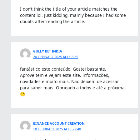
I don’t think the title of your article matches the
content lol. Just kidding, mainly because I had some
doubts after reading the article.
GULLY BET INDIA
20 GENNAIO 2025 ALLE 8:35
fantástico este conteúdo. Gostei bastante.
Aproveitem e vejam este site. informações,
novidades e muito mais. Não deixem de acessar
para saber mais. Obrigado a todos e até a próxima.
🙂
BINANCE ACCOUNT CREATION
18 FEBBRAIO 2025 ALLE 22:48