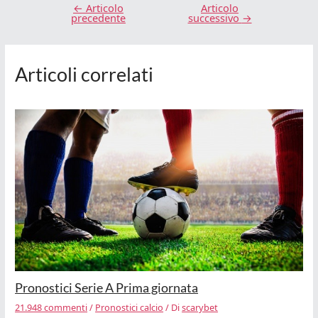
←
Articolo
Articolo
precedente
successivo
→
Articoli correlati
Pronostici Serie A Prima giornata
21.948 commenti
/
Pronostici calcio
/ Di
scarybet