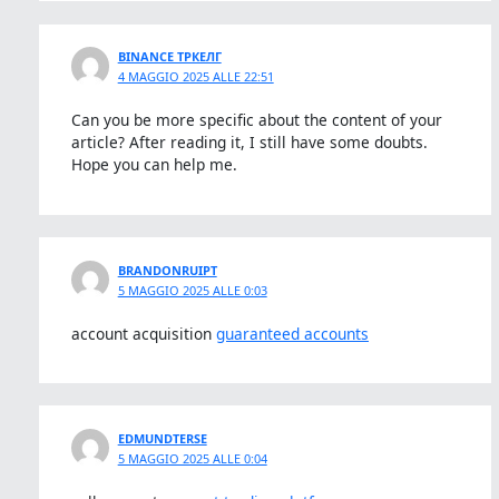
BINANCE ТРКЕЛГ
4 MAGGIO 2025 ALLE 22:51
Can you be more specific about the content of your
article? After reading it, I still have some doubts.
Hope you can help me.
BRANDONRUIPT
5 MAGGIO 2025 ALLE 0:03
account acquisition
guaranteed accounts
EDMUNDTERSE
5 MAGGIO 2025 ALLE 0:04