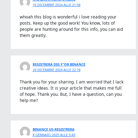
16 DICEMBRE 2024 ALLE 21:58
whoah this blog is wonderful i love reading your
posts. Keep up the good work! You know, lots of
people are hunting around for this info, you can aid
them greatly.
REGISTRERA DIG F"OR BINANCE
29 DICEMBRE 2024 ALLE 22:18
Thank you for your sharing. I am worried that I lack
creative ideas. It is your article that makes me full
of hope. Thank you. But, I have a question, can you
help me?
BINANCE US-REGISTRERA
8 GENNAIO 2025 ALLE 3:43