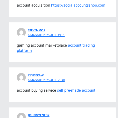
account acquisition
https://socialaccountsshop.com
STEVENMOF
6 MAGGIO 2025 ALLE 19:51
gaming account marketplace
account trading
platform
CLYDEKAW
6 MAGGIO 2025 ALLE 21:40
account buying service
sell pre-made account
JOHNNYENEDY