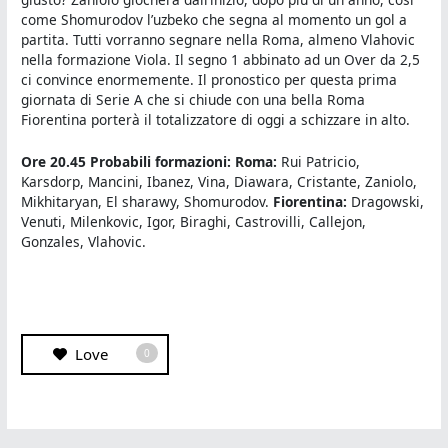
come Shomurodov l’uzbeko che segna al momento un gol a
partita. Tutti vorranno segnare nella Roma, almeno Vlahovic
nella formazione Viola. Il segno 1 abbinato ad un Over da 2,5
ci convince enormemente. Il pronostico per questa prima
giornata di Serie A che si chiude con una bella Roma
Fiorentina porterà il totalizzatore di oggi a schizzare in alto.
Ore 20.45 Probabili formazioni: Roma:
Rui Patricio,
Karsdorp, Mancini, Ibanez, Vina, Diawara, Cristante, Zaniolo,
Mikhitaryan, El sharawy, Shomurodov.
Fiorentina:
Dragowski,
Venuti, Milenkovic, Igor, Biraghi, Castrovilli, Callejon,
Gonzales, Vlahovic.
Love
0