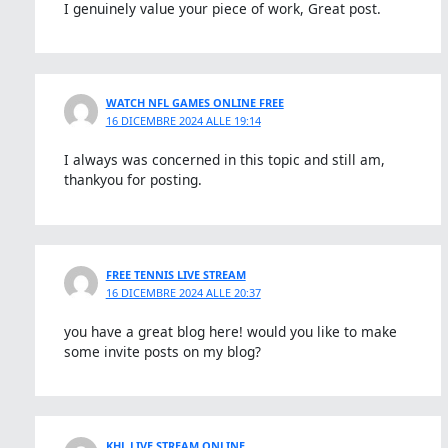
I genuinely value your piece of work, Great post.
WATCH NFL GAMES ONLINE FREE
16 DICEMBRE 2024 ALLE 19:14
I always was concerned in this topic and still am,
thankyou for posting.
FREE TENNIS LIVE STREAM
16 DICEMBRE 2024 ALLE 20:37
you have a great blog here! would you like to make
some invite posts on my blog?
KHL LIVE STREAM ONLINE