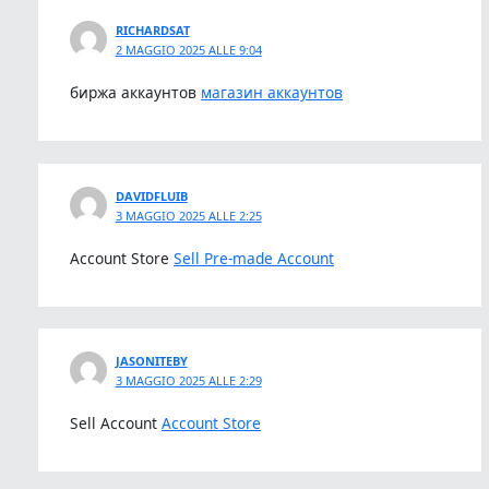
RICHARDSAT
2 MAGGIO 2025 ALLE 9:04
биржа аккаунтов
магазин аккаунтов
DAVIDFLUIB
3 MAGGIO 2025 ALLE 2:25
Account Store
Sell Pre-made Account
JASONITEBY
3 MAGGIO 2025 ALLE 2:29
Sell Account
Account Store