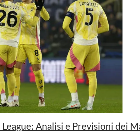
League: Analisi e Previsioni dei M