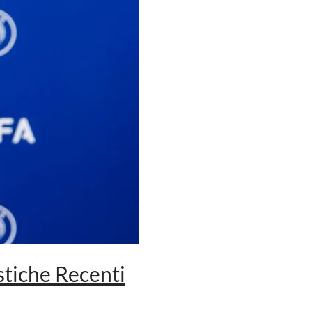
stiche Recenti