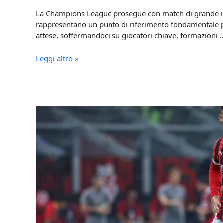
La Champions League prosegue con match di grande inter
rappresentano un punto di riferimento fondamentale per
attese, soffermandoci su giocatori chiave, formazioni 
Leggi altro »
Pronostici
Champions
League:
Analisi
e
Previsioni
per
le
Sfide
Chiave
della