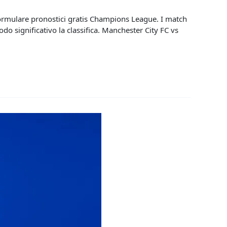
formulare pronostici gratis Champions League. I match
do significativo la classifica. Manchester City FC vs