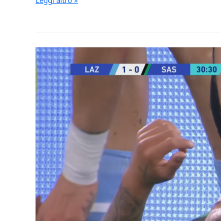
Leggi altro »
Pronostici
Gratis
Serie
A:
Analisi
Dettagliata
e
Previsioni
per
le
Prossime
Partite