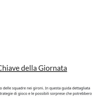
Chiave della Giornata
so delle squadre nei gironi. In questa guida dettagliata
trategie di gioco e le possibili sorprese che potrebbero