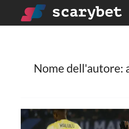
Vai
al
contenuto
Nome dell'autore:
Pronostici
Gratis
Champions