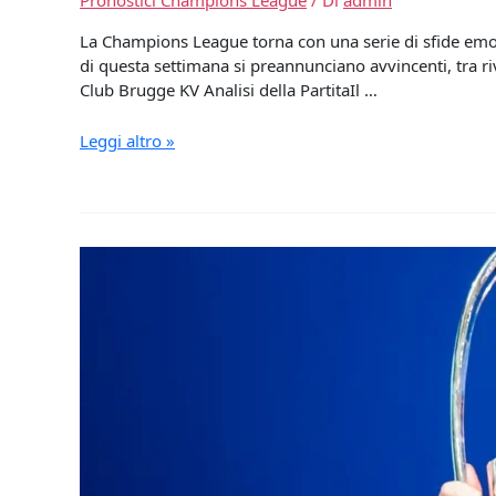
Pronostici Champions League
/ Di
admin
La Champions League torna con una serie di sfide emoz
di questa settimana si preannunciano avvincenti, tra ri
Club Brugge KV Analisi della PartitaIl …
Leggi altro »
Analisi
Dettagliata
Champions
League:
Focus
sulle
Sfide
e
Statistiche
Recenti