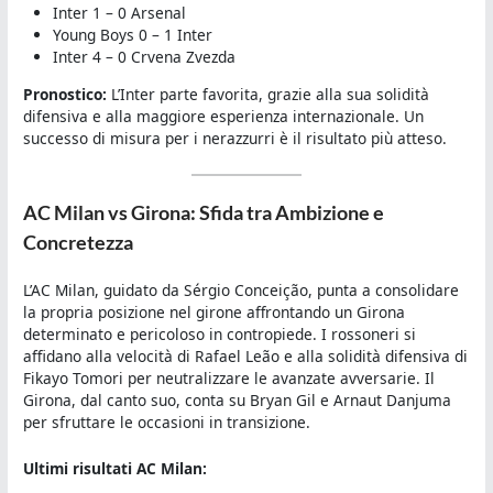
Inter 1 – 0 Arsenal
Young Boys 0 – 1 Inter
Inter 4 – 0 Crvena Zvezda
Pronostico:
L’Inter parte favorita, grazie alla sua solidità
difensiva e alla maggiore esperienza internazionale. Un
successo di misura per i nerazzurri è il risultato più atteso.
AC Milan vs Girona: Sfida tra Ambizione e
Concretezza
L’AC Milan, guidato da Sérgio Conceição, punta a consolidare
la propria posizione nel girone affrontando un Girona
determinato e pericoloso in contropiede. I rossoneri si
affidano alla velocità di Rafael Leão e alla solidità difensiva di
Fikayo Tomori per neutralizzare le avanzate avversarie. Il
Girona, dal canto suo, conta su Bryan Gil e Arnaut Danjuma
per sfruttare le occasioni in transizione.
Ultimi risultati AC Milan: