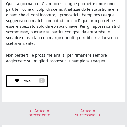
Questa giornata di Champions League promette emozioni e
partite ricche di colpi di scena. Analizzando le statistiche e le
dinamiche di ogni incontro, i pronostici Champions League
suggeriscono match combattuti, in cui l’equilibrio potrebbe
essere spezzato solo da episodi chiave. Per gli appassionati di
scommesse, puntare su partite con goal da entrambe le
squadre e risultati con margini ridotti potrebbe rivelarsi una
scelta vincente.
Non perderti le prossime analisi per rimanere sempre
aggiornato sui migliori pronostici Champions League!
Love
0
←
Articolo
Articolo
precedente
successivo
→