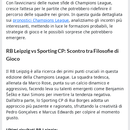
Con l’avvicinarsi delle nuove sfide di Champions League,
cresce l’attesa per le partite che potrebbero ridefinire il
percorso delle squadre nei gironi. In questa guida dettagliata
sui
pronostici Champions League
, analizziamo gli incontri più
interessanti, mettendo in luce le formazioni probabili, le
strategie di gioco e le possibili sorprese che potrebbero
emergere.
RB Leipzig vs Sporting CP: Scontro tra Filosofie di
Gioco
Il RB Leipzig è alla ricerca dei primi punti cruciali in questa
edizione della Champions League. La squadra tedesca,
allenata da Marco Rose, punta su un calcio dinamico e
aggressivo, facendo leva su talenti emergenti come Benjamin
Šeško e Xavi Simons per invertire la tendenza negativa.
Dall’altra parte, lo Sporting CP di Rui Borges adotta un
approccio più paziente e ragionato, sfruttando la creatività di
Pedro Gonçalves e Marcus Edwards per colpire al momento
giusto.
Ultimi risultati RB Leipzig: