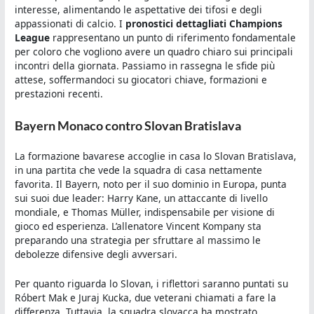
interesse, alimentando le aspettative dei tifosi e degli
appassionati di calcio. I
pronostici dettagliati Champions
League
rappresentano un punto di riferimento fondamentale
per coloro che vogliono avere un quadro chiaro sui principali
incontri della giornata. Passiamo in rassegna le sfide più
attese, soffermandoci su giocatori chiave, formazioni e
prestazioni recenti.
Bayern Monaco contro Slovan Bratislava
La formazione bavarese accoglie in casa lo Slovan Bratislava,
in una partita che vede la squadra di casa nettamente
favorita. Il Bayern, noto per il suo dominio in Europa, punta
sui suoi due leader: Harry Kane, un attaccante di livello
mondiale, e Thomas Müller, indispensabile per visione di
gioco ed esperienza. L’allenatore Vincent Kompany sta
preparando una strategia per sfruttare al massimo le
debolezze difensive degli avversari.
Per quanto riguarda lo Slovan, i riflettori saranno puntati su
Róbert Mak e Juraj Kucka, due veterani chiamati a fare la
differenza. Tuttavia, la squadra slovacca ha mostrato