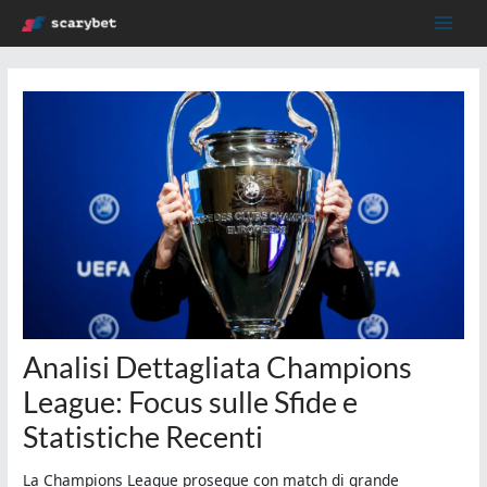
Vai
Navigazione
Main
al
articoli
contenuto
Men
Analisi Dettagliata Champions
League: Focus sulle Sfide e
Statistiche Recenti
La Champions League prosegue con match di grande