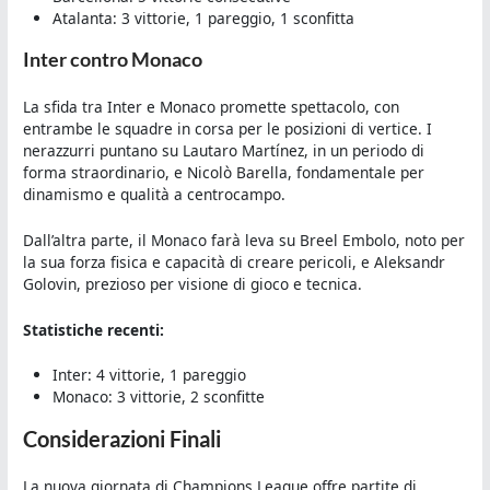
Atalanta: 3 vittorie, 1 pareggio, 1 sconfitta
Inter contro Monaco
La sfida tra Inter e Monaco promette spettacolo, con
entrambe le squadre in corsa per le posizioni di vertice. I
nerazzurri puntano su Lautaro Martínez, in un periodo di
forma straordinario, e Nicolò Barella, fondamentale per
dinamismo e qualità a centrocampo.
Dall’altra parte, il Monaco farà leva su Breel Embolo, noto per
la sua forza fisica e capacità di creare pericoli, e Aleksandr
Golovin, prezioso per visione di gioco e tecnica.
Statistiche recenti:
Inter: 4 vittorie, 1 pareggio
Monaco: 3 vittorie, 2 sconfitte
Considerazioni Finali
La nuova giornata di Champions League offre partite di