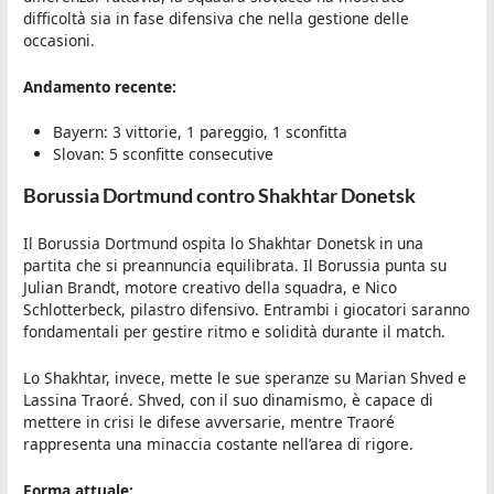
difficoltà sia in fase difensiva che nella gestione delle
occasioni.
Andamento recente:
Bayern: 3 vittorie, 1 pareggio, 1 sconfitta
Slovan: 5 sconfitte consecutive
Borussia Dortmund contro Shakhtar Donetsk
Il Borussia Dortmund ospita lo Shakhtar Donetsk in una
partita che si preannuncia equilibrata. Il Borussia punta su
Julian Brandt, motore creativo della squadra, e Nico
Schlotterbeck, pilastro difensivo. Entrambi i giocatori saranno
fondamentali per gestire ritmo e solidità durante il match.
Lo Shakhtar, invece, mette le sue speranze su Marian Shved e
Lassina Traoré. Shved, con il suo dinamismo, è capace di
mettere in crisi le difese avversarie, mentre Traoré
rappresenta una minaccia costante nell’area di rigore.
Forma attuale: