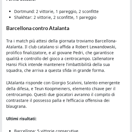
Dortmund: 2 vittorie, 1 pareggio, 2 sconfitte
Shakhtar: 2 vittorie, 2 sconfitte, 1 pareggio
Barcellona contro Atalanta
Tra i match più attesi della giornata troviamo Barcellona-
Atalanta. Il club catalano si affida a Robert Lewandowski,
prolifico finalizzatore, e al giovane Pedri, che garantisce
qualità e controllo del gioco a centrocampo. L’allenatore
Hansi Flick intende mantenere l’imbattibilità della sua
squadra, che arriva a questa sfida in grande forma.
L’Atalanta risponde con Giorgio Scalvini, talento emergente
della difesa, e Teun Koopmeiners, elemento chiave per il
centrocampo. Questi due giocatori avranno il compito di
contrastare il possesso palla e l’efficacia offensiva dei
blaugrana.
Ultimi risultati:
Barcellona: 5 vittorie consecutive