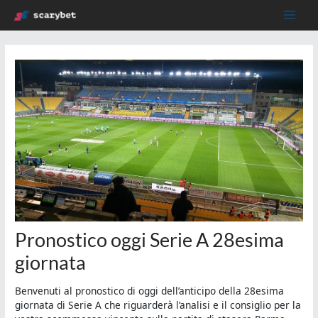
Vai
Navigazione
Main
al
articoli
contenuto
Men
Pronostico oggi Serie A 28esima
giornata
Benvenuti al pronostico di oggi dell’anticipo della 28esima
giornata di Serie A che riguarderà l’analisi e il consiglio per la