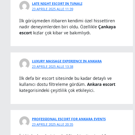
LATE NIGHT ESCORT IN TUNALI
23 APRILE 2025 ALLE 11:39
İlk görüşmeden itibaren kendimi özel hissettiren
nadir deneyimlerden biri oldu. Özellikle
Çankaya
escort
kızlar çok kibar ve bakımlıydı.
LUXURY MASSAGE EXPERIENCE IN ANKARA
23 APRILE 2025 ALLE 13:38
İlk defa bir escort sitesinde bu kadar detaylı ve
kullanıcı dostu filtreleme gördüm.
Ankara escort
kategorisindeki çeşitlilik çok etkileyici.
PROFESSIONAL ESCORT FOR ANKARA EVENTS
23 APRILE 2025 ALLE 20:35