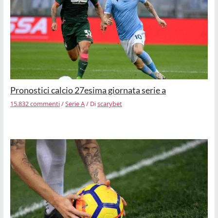
Pronostici calcio 27esima giornata serie a
15.832 commenti
/
Serie A
/ Di
scarybet