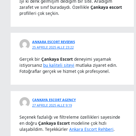
İyi ki denk gelmişim dediğim bir site. Aradığım
zarafet ve sınıf buradaydı. Özellikle
Çankaya escort
profilleri çok seçkin.
ANKARA ESCORT REVIEWS
25 APRILE 2025 ALLE 23:22
Gerçek bir
Çankaya Escort
deneyimi yaşamak
istiyorsanız
bu kaliteli siteyi
mutlaka ziyaret edin.
Fotoğraflar gerçek ve hizmet çok profesyonel.
ÇANKAYA ESCORT AGENCY
27 APRILE 2025 ALLE 9:19
Seçenek fazlalığı ve filtreleme özellikleri sayesinde
en doğru
Çankaya Escort
modeline çok hızlı
ulaşabildim. Teşekkürler
Ankara Escort Rehberi
.