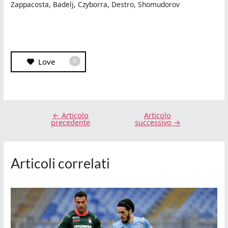
Zappacosta, Badelj, Czyborra, Destro, Shomudorov
Love
0
←
Articolo
Articolo
precedente
successivo
→
Articoli correlati