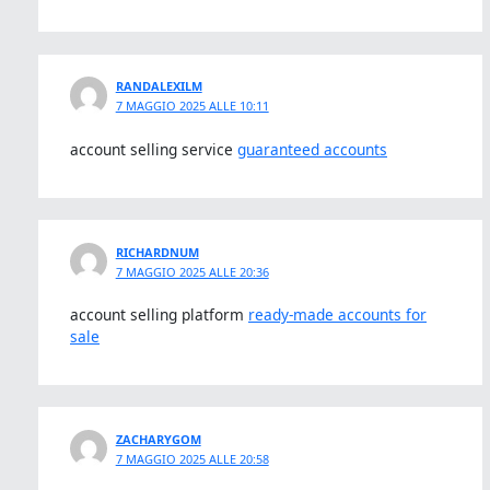
RANDALEXILM
7 MAGGIO 2025 ALLE 10:11
account selling service
guaranteed accounts
RICHARDNUM
7 MAGGIO 2025 ALLE 20:36
account selling platform
ready-made accounts for
sale
ZACHARYGOM
7 MAGGIO 2025 ALLE 20:58