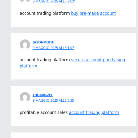
8 MAGGIO 2025 ALLE 21:21
account trading platform
buy pre-made account
JASONHOITE
9 MAGGIO 2025 ALLE 1:07
account trading platform
secure account purchasing
platform
THOMASZEF
9 MAGGIO 2025 ALLE 3:35
profitable account sales
account trading platform