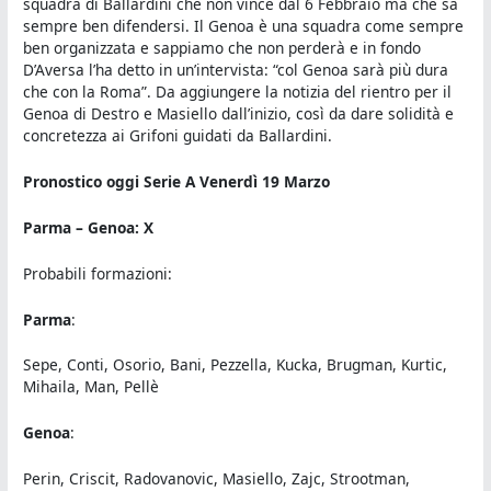
squadra di Ballardini che non vince dal 6 Febbraio ma che sa
sempre ben difendersi. Il Genoa è una squadra come sempre
ben organizzata e sappiamo che non perderà e in fondo
D’Aversa l’ha detto in un’intervista: “col Genoa sarà più dura
che con la Roma”. Da aggiungere la notizia del rientro per il
Genoa di Destro e Masiello dall’inizio, così da dare solidità e
concretezza ai Grifoni guidati da Ballardini.
Pronostico oggi Serie A Venerdì 19 Marzo
Parma – Genoa: X
Probabili formazioni:
Parma
:
Sepe, Conti, Osorio, Bani, Pezzella, Kucka, Brugman, Kurtic,
Mihaila, Man, Pellè
Genoa
:
Perin, Criscit, Radovanovic, Masiello, Zajc, Strootman,