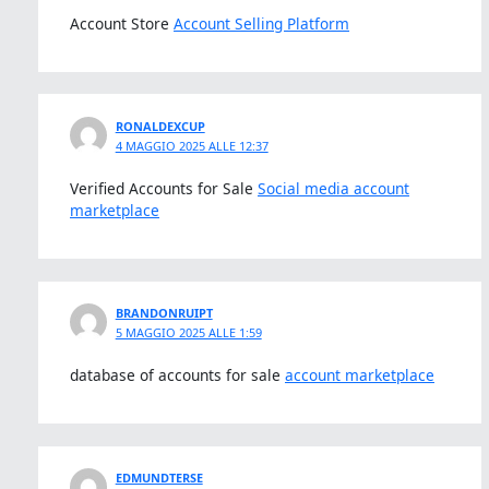
Account Store
Account Selling Platform
RONALDEXCUP
4 MAGGIO 2025 ALLE 12:37
Verified Accounts for Sale
Social media account
marketplace
BRANDONRUIPT
5 MAGGIO 2025 ALLE 1:59
database of accounts for sale
account marketplace
EDMUNDTERSE