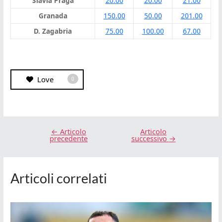
Slavia Praga
20.00
20.00
21.00
Granada
150.00
50.00
201.00
D. Zagabria
75.00
100.00
67.00
Love
0
←
Articolo
Articolo
precedente
successivo
→
Articoli correlati