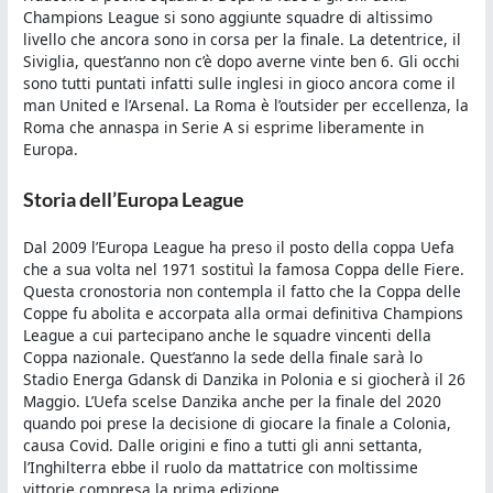
Champions League si sono aggiunte squadre di altissimo
livello che ancora sono in corsa per la finale. La detentrice, il
Siviglia, quest’anno non c’è dopo averne vinte ben 6. Gli occhi
sono tutti puntati infatti sulle inglesi in gioco ancora come il
man United e l’Arsenal. La Roma è l’outsider per eccellenza, la
Roma che annaspa in Serie A si esprime liberamente in
Europa.
Storia dell’Europa League
Dal 2009 l’Europa League ha preso il posto della coppa Uefa
che a sua volta nel 1971 sostituì la famosa Coppa delle Fiere.
Questa cronostoria non contempla il fatto che la Coppa delle
Coppe fu abolita e accorpata alla ormai definitiva Champions
League a cui partecipano anche le squadre vincenti della
Coppa nazionale. Quest’anno la sede della finale sarà lo
Stadio Energa Gdansk di Danzika in Polonia e si giocherà il 26
Maggio. L’Uefa scelse Danzika anche per la finale del 2020
quando poi prese la decisione di giocare la finale a Colonia,
causa Covid. Dalle origini e fino a tutti gli anni settanta,
l’Inghilterra ebbe il ruolo da mattatrice con moltissime
vittorie compresa la prima edizione.