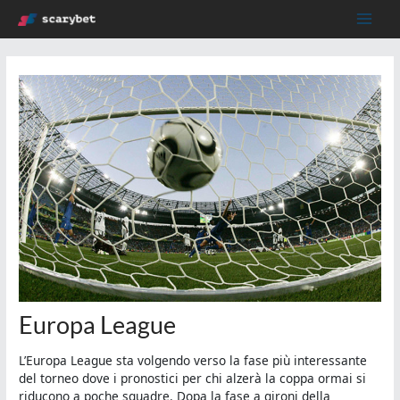
Vai
Navigazione
Main
al
articoli
contenuto
Men
Europa League
L’Europa League sta volgendo verso la fase più interessante
del torneo dove i pronostici per chi alzerà la coppa ormai si
riducono a poche squadre. Dopa la fase a gironi della