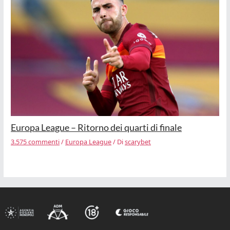
Europa League – Ritorno dei quarti di finale
3.575 commenti
/
Europa League
/ Di
scarybet