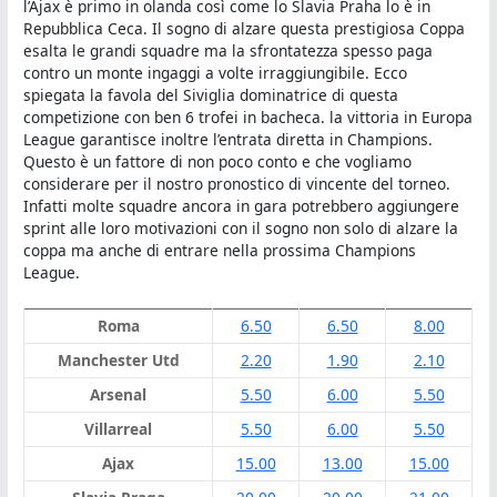
l’Ajax è primo in olanda così come lo Slavia Praha lo è in
Repubblica Ceca. Il sogno di alzare questa prestigiosa Coppa
esalta le grandi squadre ma la sfrontatezza spesso paga
contro un monte ingaggi a volte irraggiungibile. Ecco
spiegata la favola del Siviglia dominatrice di questa
competizione con ben 6 trofei in bacheca. la vittoria in Europa
League garantisce inoltre l’entrata diretta in Champions.
Questo è un fattore di non poco conto e che vogliamo
considerare per il nostro pronostico di vincente del torneo.
Infatti molte squadre ancora in gara potrebbero aggiungere
sprint alle loro motivazioni con il sogno non solo di alzare la
coppa ma anche di entrare nella prossima Champions
League.
Roma
6.50
6.50
8.00
Manchester Utd
2.20
1.90
2.10
Arsenal
5.50
6.00
5.50
Villarreal
5.50
6.00
5.50
Ajax
15.00
13.00
15.00